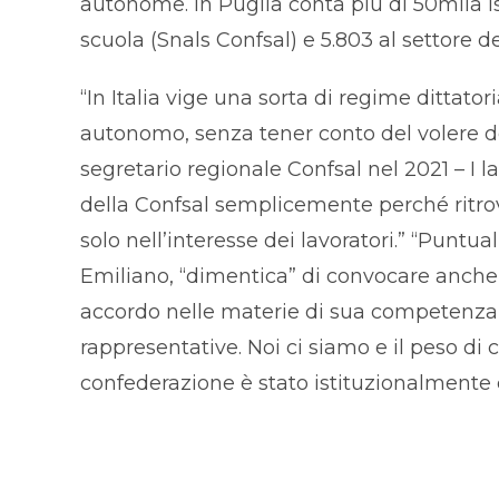
autonome. In Puglia conta più di 50mila i
scuola (Snals Confsal) e 5.803 al settore de
“In Italia vige una sorta di regime dittato
autonomo, senza tener conto del volere de
segretario regionale Confsal nel 2021 – I l
della Confsal semplicemente perché ritrov
solo nell’interesse dei lavoratori.” “Puntu
Emiliano, “dimentica” di convocare anche 
accordo nelle materie di sua competenz
rappresentative. Noi ci siamo e il peso di
confederazione è stato istituzionalmente c