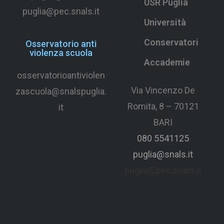
USR Puglia
puglia@pec.snals.it
Università
Conservatori
Osservatorio anti
violenza scuola
Accademie
osservatorioantiviolen
Via Vincenzo De
zascuola@snalspuglia.
Romita, 8 – 70121
it
BARI
080 5541125
puglia@snals.it
puglia@pec.snals.it