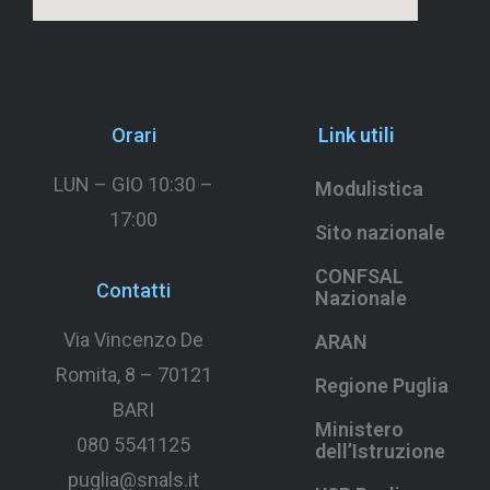
Orari
Link utili
LUN – GIO 10:30 –
Modulistica
17:00
Sito nazionale
CONFSAL
Contatti
Nazionale
Via Vincenzo De
ARAN
Romita, 8 –
70121
Regione Puglia
BARI
Ministero
080 5541125
dell’Istruzione
puglia@snals.it