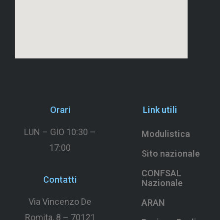
Orari
Link utili
LUN – GIO 10:30 –
Modulistica
17:00
Sito nazionale
CONFSAL
Contatti
Nazionale
Via Vincenzo De
ARAN
Romita, 8 –
70121