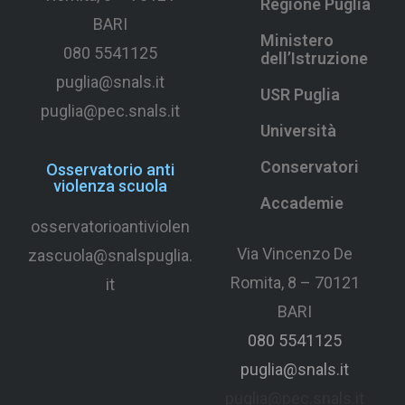
Regione Puglia
BARI
Ministero
080 5541125
dell’Istruzione
puglia@snals.it
USR Puglia
puglia@pec.snals.it
Università
Conservatori
Osservatorio anti
violenza scuola
Accademie
osservatorioantiviolen
Via Vincenzo De
zascuola@snalspuglia.
Romita, 8 – 70121
it
BARI
080 5541125
puglia@snals.it
puglia@pec.snals.it