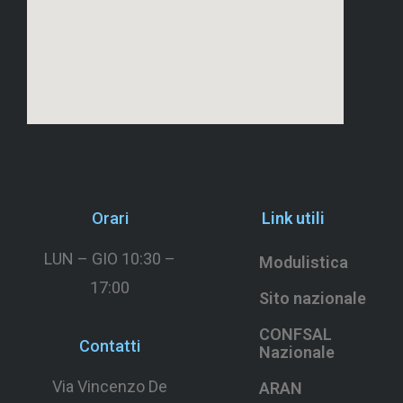
Orari
Link utili
LUN – GIO 10:30 –
Modulistica
17:00
Sito nazionale
CONFSAL
Contatti
Nazionale
Via Vincenzo De
ARAN