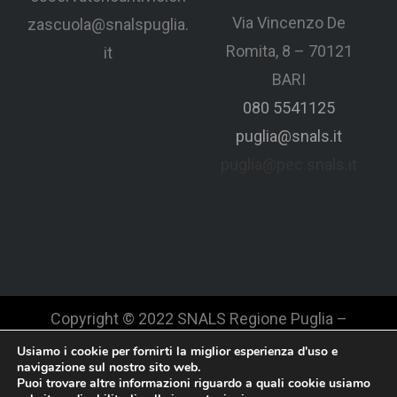
Via Vincenzo De
zascuola@snalspuglia.
Romita, 8 – 70121
it
BARI
080 5541125
puglia@snals.it
puglia@pec.snals.it
Copyright © 2022 SNALS Regione Puglia –
webmaster Carmelo NESTA
Usiamo i cookie per fornirti la miglior esperienza d'uso e
navigazione sul nostro sito web.
Puoi trovare altre informazioni riguardo a quali cookie usiamo