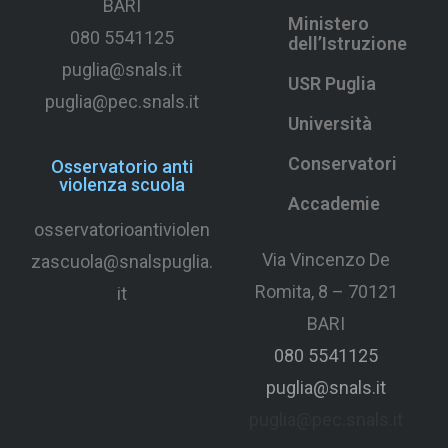
BARI
Ministero
080 5541125
dell’Istruzione
puglia@snals.it
USR Puglia
puglia@pec.snals.it
Università
Conservatori
Osservatorio anti
violenza scuola
Accademie
osservatorioantiviolen
Via Vincenzo De
zascuola@snalspuglia.
Romita, 8 – 70121
it
BARI
080 5541125
puglia@snals.it
puglia@pec.snals.it