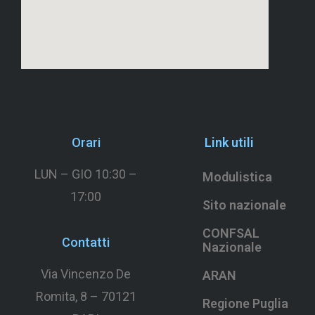
Orari
Link utili
LUN – GIO 10:30 –
Modulistica
17:00
Sito nazionale
CONFSAL
Contatti
Nazionale
Via Vincenzo De
ARAN
Romita, 8 –
70121
Regione Puglia