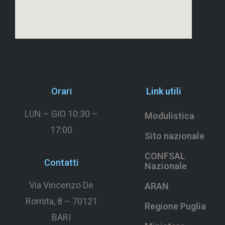
Orari
Link utili
LUN – GIO 10:30 –
Modulistica
17:00
Sito nazionale
CONFSAL
Contatti
Nazionale
Via Vincenzo De
ARAN
Romita, 8 –
70121
Regione Puglia
BARI