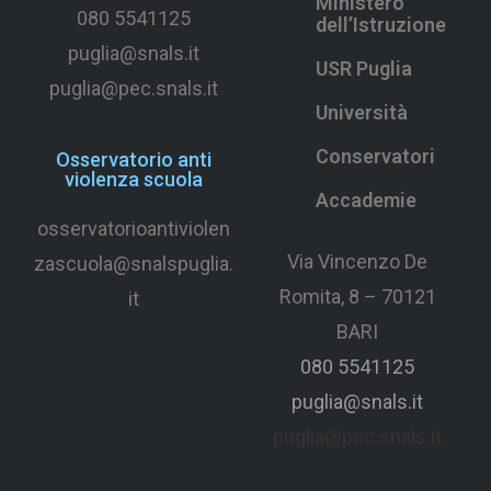
Ministero
080 5541125
dell’Istruzione
puglia@snals.it
USR Puglia
puglia@pec.snals.it
Università
Conservatori
Osservatorio anti
violenza scuola
Accademie
osservatorioantiviolen
Via Vincenzo De
zascuola@snalspuglia.
Romita, 8 – 70121
it
BARI
080 5541125
puglia@snals.it
puglia@pec.snals.it