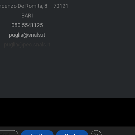
incenzo De Romita, 8 – 70121
BARI
080 5541125
puglia@snals.it
puglia@pec.snals.it
Close GDPR Cookie 