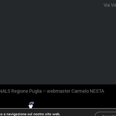
Via V
SNALS Regione Puglia – webmaster Carmelo NESTA
so e navigazione sul nostro sito web.