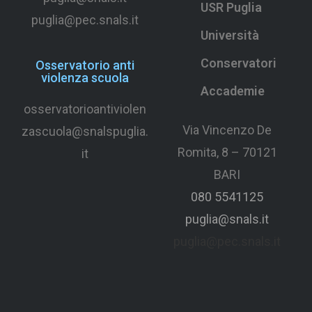
USR Puglia
puglia@pec.snals.it
Università
Conservatori
Osservatorio anti
violenza scuola
Accademie
osservatorioantiviolen
Via Vincenzo De
zascuola@snalspuglia.
Romita, 8 – 70121
it
BARI
080 5541125
puglia@snals.it
puglia@pec.snals.it