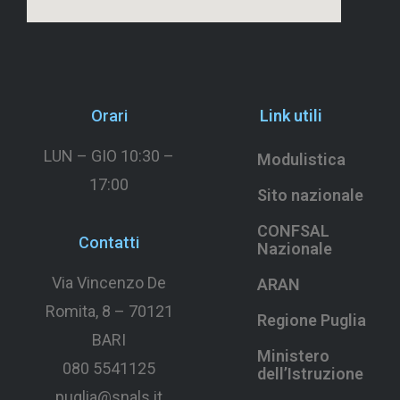
Orari
Link utili
LUN – GIO 10:30 –
Modulistica
17:00
Sito nazionale
CONFSAL
Contatti
Nazionale
Via Vincenzo De
ARAN
Romita, 8 –
70121
Regione Puglia
BARI
Ministero
080 5541125
dell’Istruzione
puglia@snals.it