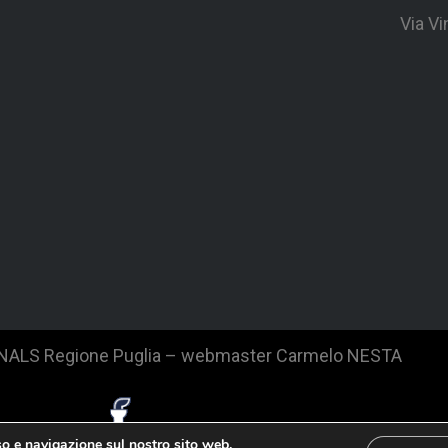
Via V
SNALS Regione Puglia – webmaster Carmelo NESTA
so e navigazione sul nostro sito web.