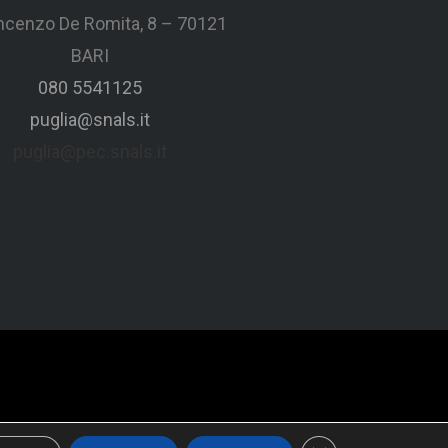
incenzo De Romita, 8 – 70121
BARI
080 5541125
puglia@snals.it
puglia@pec.snals.it
Close GDPR Cookie 